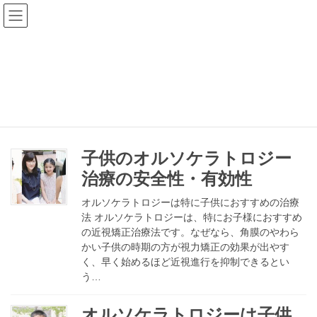
コ
ナ
ン
ビ
テ
ゲ
ン
ー
お子様のオルソケラトロジー治療
ツ
シ
へ
ョ
ス
ン
HOME
お子様のオルソケラトロジー治療
キ
に
ッ
移
プ
動
子供のオルソケラトロジー
治療の安全性・有効性
オルソケラトロジーは特に子供におすすめの治療
法 オルソケラトロジーは、特にお子様におすすめ
の近視矯正治療法です。なぜなら、角膜のやわら
かい子供の時期の方が視力矯正の効果が出やす
く、早く始めるほど近視進行を抑制できるとい
う…
オルソケラトロジーは子供