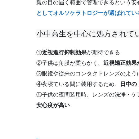
親の目の届く範囲で管理できるという安
としてオルソケラトロジーが選ばれてい
小中高生を中心に処方されて
①
近視進行抑制効果
が期待できる
②子供は角膜が柔らかく、
近視矯正効果
③眼鏡や従来のコンタクトレンズのよう
④夜寝ている間に装用するため、
日中の
⑤子供の夜間装用時、レンズの洗浄・ケ
安心度が高い