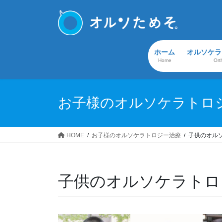
コ
ナ
ン
ビ
テ
ゲ
ン
ー
ホーム
オルソケラ
ツ
シ
Home
Ort
へ
ョ
ス
ン
キ
に
お子様のオルソケラトロ
ッ
移
プ
動
HOME
お子様のオルソケラトロジー治療
子供のオル
子供のオルソケラトロ