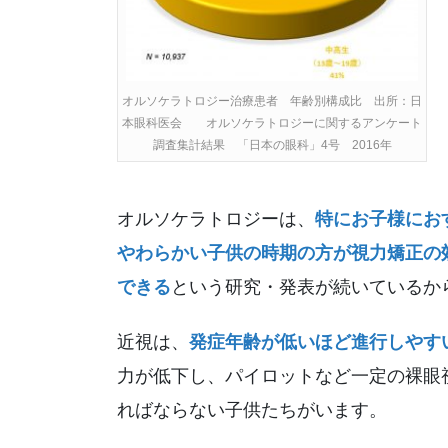
オルソケラトロジー治療患者 年齢別構成比 出所：日
本眼科医会 オルソケラトロジーに関するアンケート
調査集計結果 「日本の眼科」4号 2016年
オルソケラトロジーは、
特にお子様にお
やわらかい子供の時期の方が視力矯正の
できる
という研究・発表が続いているか
近視は、
発症年齢が低いほど進行しやす
力が低下し、パイロットなど一定の裸眼
ればならない子供たちがいます。