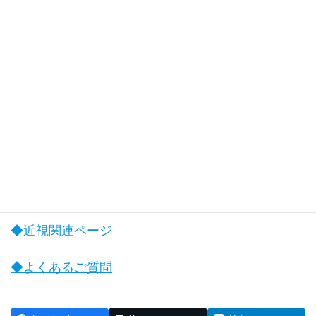
公式サイト
https://ruri-eye.com/
◆オルソケラトロジー関連ページ
◆お子様のオルソケラトロジー治療関連ページ
◆近視関連ページ
◆よくあるご質問