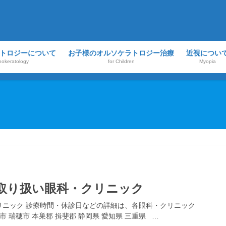
トロジーについて
お子様のオルソケラトロジー治療
近視につい
hokeratology
for Children
Myopia
取り扱い眼科・クリニック
リニック 診療時間・休診日などの詳細は、各眼科・クリニック
 瑞穂市 本巣郡 揖斐郡 静岡県 愛知県 三重県 …