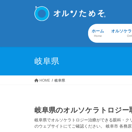
コ
ナ
ン
ビ
テ
ゲ
ン
ー
ホーム
オルソケラ
ツ
シ
Home
Ort
へ
ョ
ス
ン
キ
に
岐阜県
ッ
移
プ
動
HOME
岐阜県
岐阜県のオルソケラトロジー
岐阜県でオルソケラトロジー治療ができる眼科・ク
のウェブサイトにてご確認ください。 岐阜市 各務原市