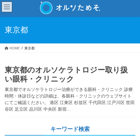
コ
ナ
ン
ビ
テ
ゲ
ン
ー
東京都
ツ
シ
へ
ョ
ス
ン
HOME
東京都
キ
に
ッ
移
プ
動
東京都のオルソケラトロジー取り扱
い眼科・クリニック
東京都でオルソケラトロジー治療ができる眼科・クリニック 診療
時間・休診日などの詳細は、各眼科・クリニックのウェブサイト
にてご確認ください。 港区 江東区 杉並区 千代田区 江戸川区 世田
谷区 足立区 品川区 中央区 新宿…
キーワード検索