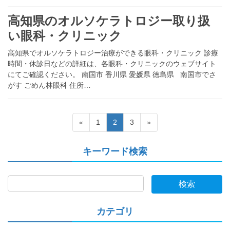
高知県のオルソケラトロジー取り扱
い眼科・クリニック
高知県でオルソケラトロジー治療ができる眼科・クリニック 診療
時間・休診日などの詳細は、各眼科・クリニックのウェブサイト
にてご確認ください。 南国市 香川県 愛媛県 徳島県 南国市でさ
がす ごめん林眼科 住所…
投
固
固
固
«
1
2
3
»
稿
定
定
定
ペ
ペ
ペ
の
キーワード検索
ー
ー
ー
ペ
ジ
ジ
ジ
ー
検索
ジ
送
カテゴリ
り